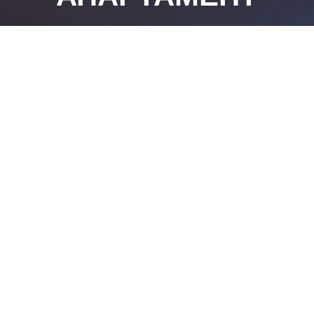
ш менеджер свяжется с вами в ближайшее вре
ративной связи используйте кнопку Whatsapp / 
в правом нижнем углу страницы.