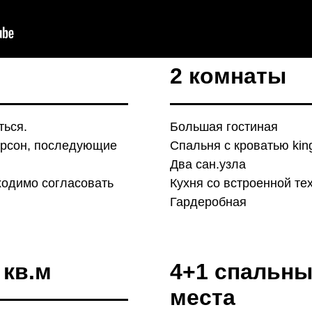
2 комнаты
ться.
Большая гостиная
ерсон, последующие
Спальня с кроватью king
Два сан.узла
ходимо согласовать
Кухня со встроенной те
Гардеробная
 кв.м
4+1 спальн
места