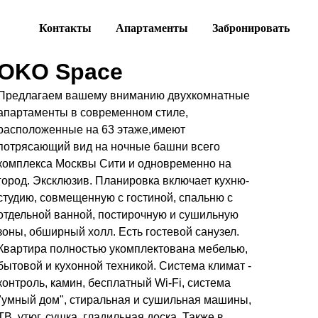
Контакты
Апартаменты
Забронировать
OKO Space
Предлагаем вашему вниманию двухкомнатные
апартаменты в современном стиле,
расположенные на 63 этаже,имеют
потрясающий вид на ночные башни всего
комплекса Москвы Сити и одновременно на
город. Эксклюзив. Планировка включает кухню-
студию, совмещенную с гостиной, спальню с
отдельной ванной, постирочную и сушильную
зоны, обширный холл. Есть гостевой санузел.
Квартира полностью укомплектована мебелью,
бытовой и кухонной техникой. Система климат -
контроль, камин, бесплатный Wi-Fi, система
"умный дом", стиральная и сушильная машины,
ТВ, утюг, сушка, гладильная доска. Также в