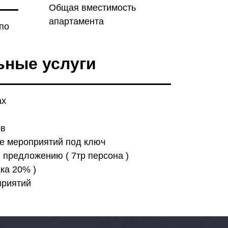
Общая вместимость
апартамента
по
ьные услуги
ах
ов
е мероприятий под ключ
 предложению ( 7тр персона )
дка 20% )
приятий