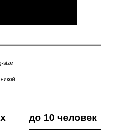
-size
хникой
ых
до 10 человек